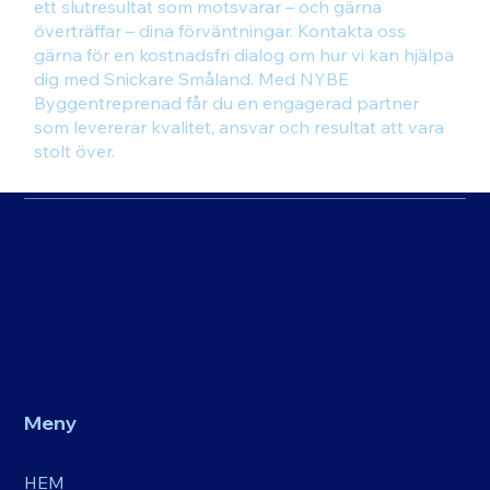
ett slutresultat som motsvarar – och gärna
överträffar – dina förväntningar. Kontakta oss
gärna för en kostnadsfri dialog om hur vi kan hjälpa
dig med Snickare Småland. Med NYBE
Byggentreprenad får du en engagerad partner
som levererar kvalitet, ansvar och resultat att vara
stolt över.
Meny
HEM