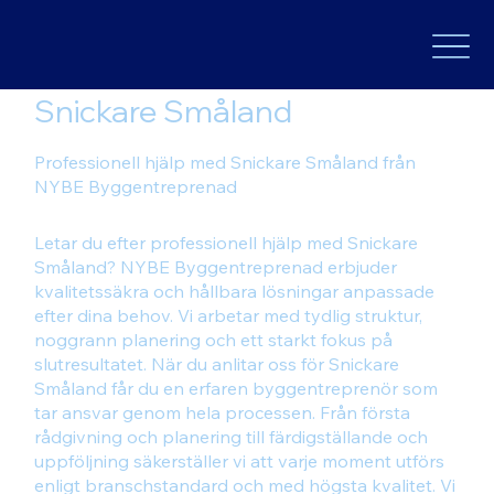
Snickare Småland
Professionell hjälp med Snickare Småland från
NYBE Byggentreprenad
Letar du efter professionell hjälp med Snickare
Småland? NYBE Byggentreprenad erbjuder
kvalitetssäkra och hållbara lösningar anpassade
efter dina behov. Vi arbetar med tydlig struktur,
noggrann planering och ett starkt fokus på
slutresultatet. När du anlitar oss för Snickare
Småland får du en erfaren byggentreprenör som
tar ansvar genom hela processen. Från första
rådgivning och planering till färdigställande och
uppföljning säkerställer vi att varje moment utförs
enligt branschstandard och med högsta kvalitet. Vi