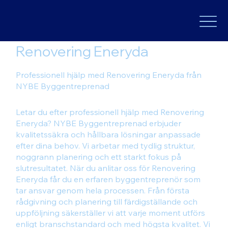
Renovering Eneryda
Professionell hjälp med Renovering Eneryda från
NYBE Byggentreprenad
Letar du efter professionell hjälp med Renovering
Eneryda? NYBE Byggentreprenad erbjuder
kvalitetssäkra och hållbara lösningar anpassade
efter dina behov. Vi arbetar med tydlig struktur,
noggrann planering och ett starkt fokus på
slutresultatet. När du anlitar oss för Renovering
Eneryda får du en erfaren byggentreprenör som
tar ansvar genom hela processen. Från första
rådgivning och planering till färdigställande och
uppföljning säkerställer vi att varje moment utförs
enligt branschstandard och med högsta kvalitet. Vi