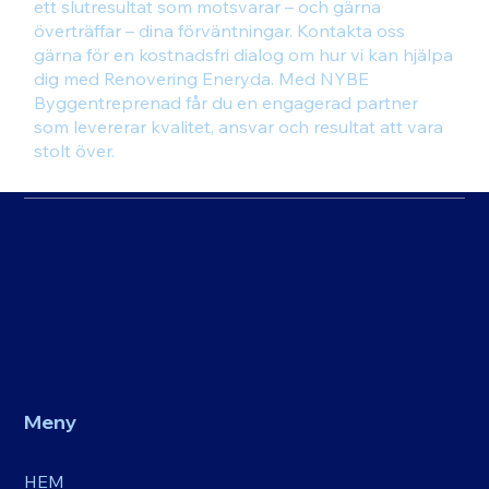
ett slutresultat som motsvarar – och gärna
överträffar – dina förväntningar. Kontakta oss
gärna för en kostnadsfri dialog om hur vi kan hjälpa
dig med Renovering Eneryda. Med NYBE
Byggentreprenad får du en engagerad partner
som levererar kvalitet, ansvar och resultat att vara
stolt över.
Meny
HEM