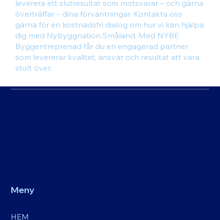
leverera ett slutresultat som motsvarar – och gärna
överträffar – dina förväntningar. Kontakta oss
gärna för en kostnadsfri dialog om hur vi kan hjälpa
dig med Nybyggnation Småland. Med NYBE
Byggentreprenad får du en engagerad partner
som levererar kvalitet, ansvar och resultat att vara
stolt över.
Meny
HEM