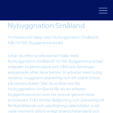
Nybyggnation Småland
Professionell hjälp med Nybyggnation Småland
från NYBE Byggentreprenad
Letar du efter professionell hjälp med
Nybyggnation Småland? NYBE Byggentreprenad
erbjuder kvalitetssäkra och hållbara lösningar
anpassade efter dina behov. Vi arbetar med tydlig
struktur, noggrann planering och ett starkt fokus
på slutresultatet. När du anlitar oss för
Nybyggnation Småland får du en erfaren
byggentreprenör som tar ansvar genom hela
processen. Från första rådgivning och planering till
färdigställande och uppföljning säkerställer vi att
varje moment utförs enligt branschstandard och