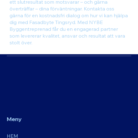
ett slutresultat som motsvarar – och gärna
överträffar – dina förväntningar. Kontakta oss
gärna för en kostnadsfri dialog om hur vi kan hjälpa
dig med Fasadbyte Tingsryd. Med NYBE
Byggentreprenad får du en engagerad partner
som levererar kvalitet, ansvar och resultat att vara
stolt över.
Meny
HEM