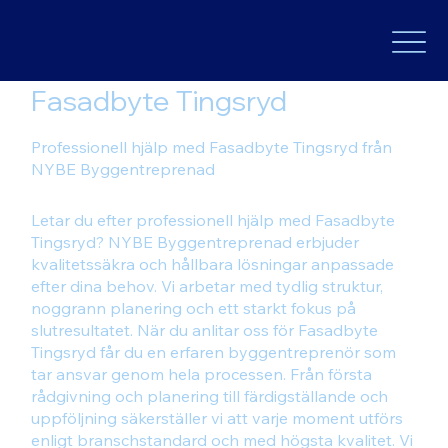
Fasadbyte Tingsryd
Professionell hjälp med Fasadbyte Tingsryd från
NYBE Byggentreprenad
Letar du efter professionell hjälp med Fasadbyte
Tingsryd? NYBE Byggentreprenad erbjuder
kvalitetssäkra och hållbara lösningar anpassade
efter dina behov. Vi arbetar med tydlig struktur,
noggrann planering och ett starkt fokus på
slutresultatet. När du anlitar oss för Fasadbyte
Tingsryd får du en erfaren byggentreprenör som
tar ansvar genom hela processen. Från första
rådgivning och planering till färdigställande och
uppföljning säkerställer vi att varje moment utförs
enligt branschstandard och med högsta kvalitet. Vi