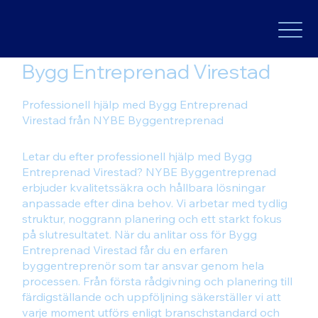
Bygg Entreprenad Virestad
Professionell hjälp med Bygg Entreprenad
Virestad från NYBE Byggentreprenad
Letar du efter professionell hjälp med Bygg
Entreprenad Virestad? NYBE Byggentreprenad
erbjuder kvalitetssäkra och hållbara lösningar
anpassade efter dina behov. Vi arbetar med tydlig
struktur, noggrann planering och ett starkt fokus
på slutresultatet. När du anlitar oss för Bygg
Entreprenad Virestad får du en erfaren
byggentreprenör som tar ansvar genom hela
processen. Från första rådgivning och planering till
färdigställande och uppföljning säkerställer vi att
varje moment utförs enligt branschstandard och