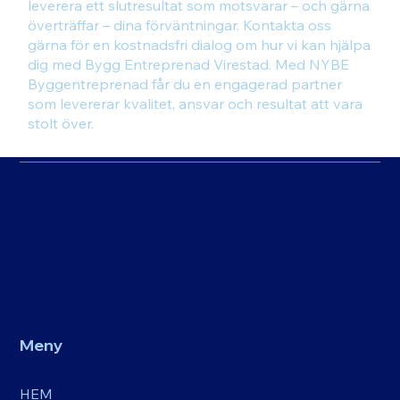
leverera ett slutresultat som motsvarar – och gärna
överträffar – dina förväntningar. Kontakta oss
gärna för en kostnadsfri dialog om hur vi kan hjälpa
dig med Bygg Entreprenad Virestad. Med NYBE
Byggentreprenad får du en engagerad partner
som levererar kvalitet, ansvar och resultat att vara
stolt över.
Meny
HEM