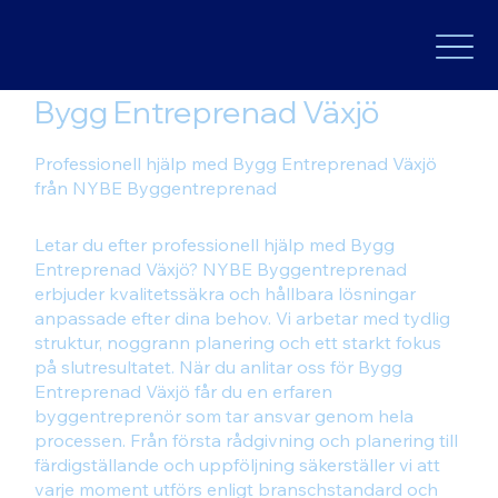
Bygg Entreprenad Växjö
Professionell hjälp med Bygg Entreprenad Växjö
från NYBE Byggentreprenad
Letar du efter professionell hjälp med Bygg
Entreprenad Växjö? NYBE Byggentreprenad
erbjuder kvalitetssäkra och hållbara lösningar
anpassade efter dina behov. Vi arbetar med tydlig
struktur, noggrann planering och ett starkt fokus
på slutresultatet. När du anlitar oss för Bygg
Entreprenad Växjö får du en erfaren
byggentreprenör som tar ansvar genom hela
processen. Från första rådgivning och planering till
färdigställande och uppföljning säkerställer vi att
varje moment utförs enligt branschstandard och