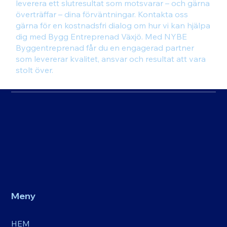
leverera ett slutresultat som motsvarar – och gärna
överträffar – dina förväntningar. Kontakta oss
gärna för en kostnadsfri dialog om hur vi kan hjälpa
dig med Bygg Entreprenad Växjö. Med NYBE
Byggentreprenad får du en engagerad partner
som levererar kvalitet, ansvar och resultat att vara
stolt över.
Meny
HEM