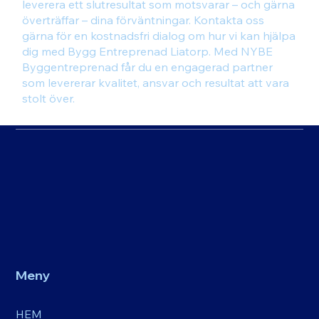
leverera ett slutresultat som motsvarar – och gärna
överträffar – dina förväntningar. Kontakta oss
gärna för en kostnadsfri dialog om hur vi kan hjälpa
dig med Bygg Entreprenad Liatorp. Med NYBE
Byggentreprenad får du en engagerad partner
som levererar kvalitet, ansvar och resultat att vara
stolt över.
Meny
HEM