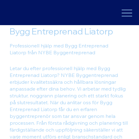
Bygg Entreprenad Liatorp
Professionell hjälp med Bygg Entreprenad
Liatorp från NYBE Byggentreprenad
Letar du efter professionell hjälp med Bygg
Entreprenad Liatorp? NYBE Byggentreprenad
erbjuder kvalitetssäkra och hållbara lösningar
anpassade efter dina behov. Vi arbetar med tydlig
struktur, noggrann planering och ett starkt fokus
på slutresultatet. När du anlitar oss för Bygg
Entreprenad Liatorp får du en erfaren
byggentreprenör som tar ansvar genom hela
processen. Från första rådgivning och planering till
färdigställande och uppföljning säkerställer vi att
varje moment utförs enligt branschstandard och