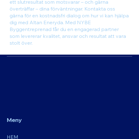
ett slutresultat som motsvarar – och gärna
överträffar – dina förväntningar. Kontakta oss
gärna för en kostnadsfri dialog om hur vi kan hjälpa
dig med Altan Eneryda. Med NYBE
Byggentreprenad får du en engagerad partner
som levererar kvalitet, ansvar och resultat att vara
stolt över.
Meny
HEM