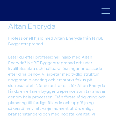
Altan Eneryda
Professionell hjälp med Altan Eneryda från NYBE
Byggentreprenad
Letar du efter professionell hjälp med Altan
Eneryda? NYBE Byggentreprenad erbjuder
kvalitetssäkra och hållbara lösningar anpassade
efter dina behov. Vi arbetar med tydlig struktur,
noggrann planering och ett starkt fokus på
slutresultatet. När du anlitar oss för Altan Eneryda
får du en erfaren byggentreprenör som tar ansvar
genom hela processen. Från första rådgivning och
planering till färdigställande och uppföljning
säkerställer vi att varje moment utförs enligt
branschstandard och med högsta kvalitet. Vi