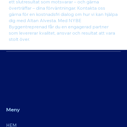
ett slutresultat som motsvarar – och gärna
överträffar – dina förväntningar. Kontakta oss
gärna för en kostnadsfri dialog om hur vi kan hjälpa
dig med Altan Alvesta. Med NYBE
Byggentreprenad får du en engagerad partner
som levererar kvalitet, ansvar och resultat att vara
stolt över.
Meny
HEM