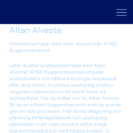
Altan Alvesta
Professionell hjälp med Altan Alvesta från NYBE
Byggentreprenad
Letar du efter professionell hjälp med Altan
Alvesta? NYBE Byggentreprenad erbjuder
kvalitetssäkra och hållbara lösningar anpassade
efter dina behov. Vi arbetar med tydlig struktur,
noggrann planering och ett starkt fokus på
slutresultatet. När du anlitar oss för Altan Alvesta
får du en erfaren byggentreprenör som tar ansvar
genom hela processen. Från första rådgivning och
planering till färdigställande och uppföljning
säkerställer vi att varje moment utförs enligt
branschstandard och med högsta kvalitet. Vi